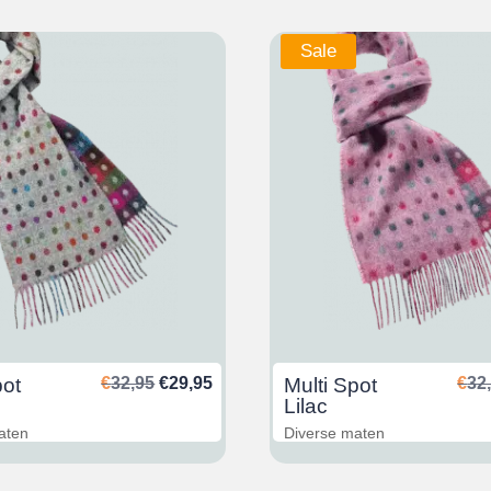
Sale
Ursprünglicher
Aktueller
pot
€
32,95
€
29,95
Multi Spot
€
32
Preis
Preis
Lilac
war:
ist:
aten
Diverse maten
€32,95
€29,95.