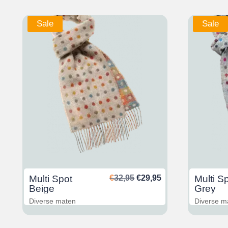
Sale
Sale
glicher
ktueller
Ursprünglicher
Aktueller
Multi Spot
€
32,95
€
29,95
Multi S
reis
Preis
Preis
Beige
Grey
st:
war:
ist:
Diverse maten
Diverse m
29,95.
€32,95
€29,95.