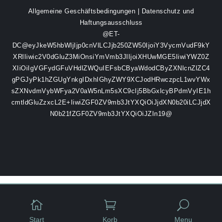
Allgemeine Geschäftsbedingungen
|
Datenschutz und
Haftungsausschluss
@ET-
DC@eyJkeW5hbWljIjp0cnVlLCJjb250ZW50IjoiY3VycmVudF9kY
XRlIiwic2V0dGluZ3MiOnsiYmVmb3JlIjoiXHUwMGE5IiwiYWZ0Z
XIiOiIgVGFydGFuVHdlZWQuIEFsbCByaWdodCByZXNlcnZlZC4
gPGJyPk1hZGUgYnkgIDxhIGhyZWY9XCJodHRwczpcL1wvYWx
sZXNvdmVybWFya2V0aW5nLm5sXC9cIj5BbGxlcyBPdmVyIE1h
cmtldGluZzxcL2E+IiwiZGF0ZV9mb3JtYXQiOiJjdXN0b20iLCJjdX
N0b21fZGF0ZV9mb3JtYXQiOiJZIn19@


U
Start
Korb
Menu