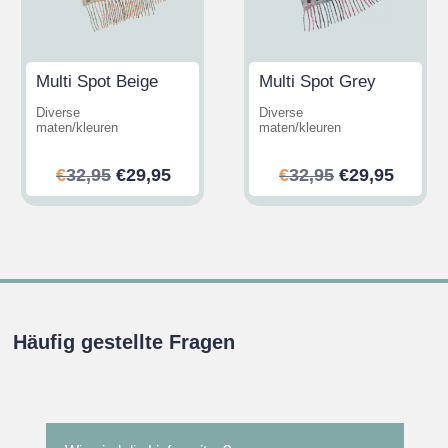
Multi Spot Beige
Multi Spot Grey
Diverse
Diverse
maten/kleuren
maten/kleuren
her
ler
Ursprünglicher
Aktueller
Ursprünglic
Aktuel
€
32,95
€
29,95
€
32,95
€
29,95
Preis
Preis
Preis
Preis
war:
ist:
war:
ist:
.
€32,95
€29,95.
€32,95
€29,95
Häufig gestellte Fragen