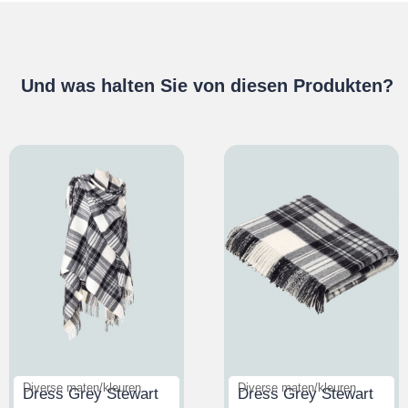
Und was halten Sie von diesen Produkten?
Diverse maten/kleuren
Diverse maten/kleuren
Dress Grey Stewart
Dress Grey Stewart