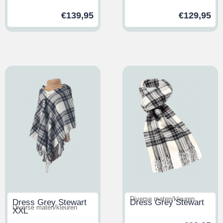
€
139,95
€
129,95
Diverse maten/kleuren
Dress Grey Stewart
Dress Grey Stewart
Diverse maten/kleuren
XXL