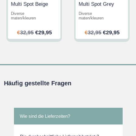
Multi Spot Beige
Multi Spot Grey
Diverse
Diverse
maten/kleuren
maten/kleuren
her
ler
Ursprünglicher
Aktueller
Ursprünglic
Aktuel
€
32,95
€
29,95
€
32,95
€
29,95
Preis
Preis
Preis
Preis
war:
ist:
war:
ist:
.
€32,95
€29,95.
€32,95
€29,95
Häufig gestellte Fragen
Wie sind die Lieferzeiten?