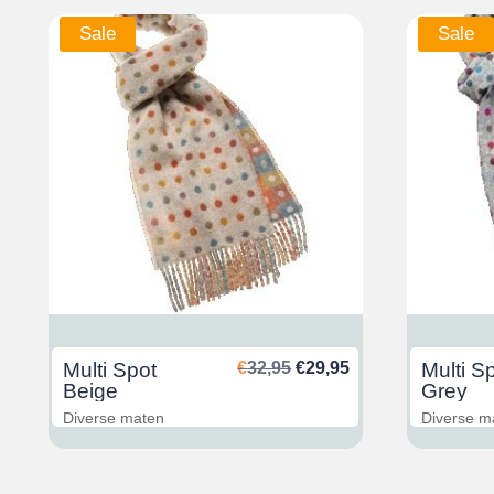
Sale
Sale
glicher
ktueller
Ursprünglicher
Aktueller
Multi Spot
€
32,95
€
29,95
Multi S
reis
Preis
Preis
Beige
Grey
st:
war:
ist:
Diverse maten
Diverse m
29,95.
€32,95
€29,95.