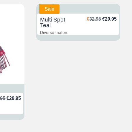
Sale
Ursprünglich
Aktuel
Multi Spot
€
32,95
€
29,95
Preis
Preis
Teal
war:
ist:
Diverse maten
€32,95
€29,95
Ursprünglicher
Aktueller
,95
€
29,95
Preis
Preis
war:
ist:
€32,95
€29,95.