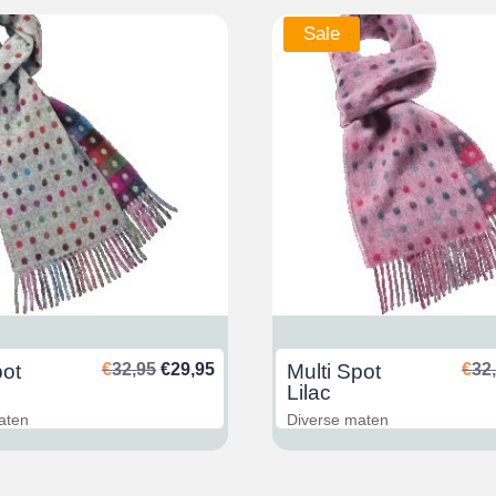
Sale
Ursprünglicher
Aktueller
pot
€
32,95
€
29,95
Multi Spot
€
32
Preis
Preis
Lilac
war:
ist:
aten
Diverse maten
€32,95
€29,95.