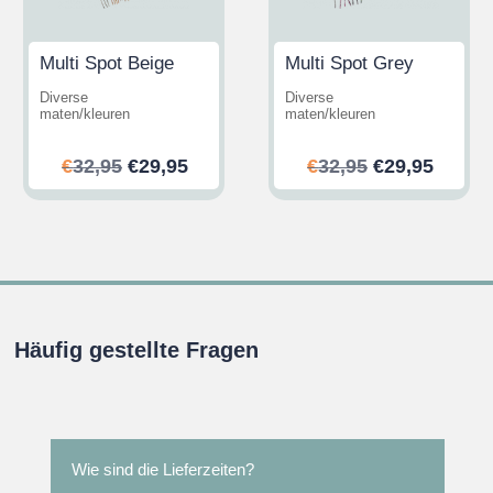
Multi Spot Beige
Multi Spot Grey
Diverse
Diverse
maten/kleuren
maten/kleuren
her
ler
Ursprünglicher
Aktueller
Ursprünglic
Aktuel
€
32,95
€
29,95
€
32,95
€
29,95
Preis
Preis
Preis
Preis
war:
ist:
war:
ist:
.
€32,95
€29,95.
€32,95
€29,95
Häufig gestellte Fragen
Wie sind die Lieferzeiten?